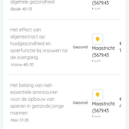
algehele gezondheid
(5679.43
Beide 40-75
km)
Het effect van
algenextract op
huidgezondheid en
€
Gezond
Maastricht
spierfunctie bij vrouwen na
175
(5679.43
de overgang.
km)
Vrouw 40-70
Het belang van niet-
essentiële aminozuren
voor de opbouw van
€
Gezond
Maastricht
spieren in gezonde jonge
400
(5679.43
mannen
km)
Man 17-35