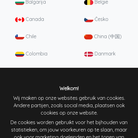
Balgarija
België
Canada
Česko
Chile
China (中国)
Colombia
Danmark
Deutschland
England
España
France
Welkom!
Wij maken op onze websites gebruik van cookies.
Andere partijen, zoals social media, plaatsen ook
Ireland
Italiana
cookies op onze website.
De cookies worden gebruikt voor het bijhouden van
Lietuva
Magyarország
statistieken, om jouw voorkeuren op te slaan, maar
ook voor marketing doeleinden en het tonen van