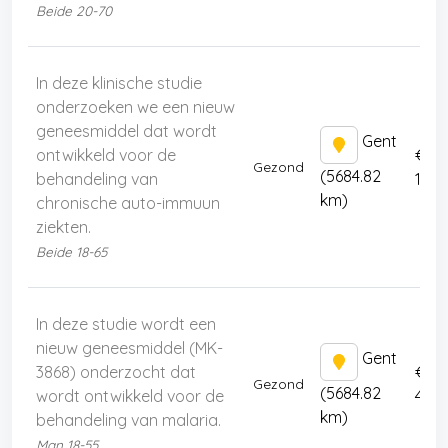
km)
Beide 20-70
In deze klinische studie
onderzoeken we een nieuw
geneesmiddel dat wordt
Gent
ontwikkeld voor de
€
Gezond
(5684.82
behandeling van
160
km)
chronische auto-immuun
ziekten.
Beide 18-65
In deze studie wordt een
nieuw geneesmiddel (MK-
Gent
3868) onderzocht dat
€
Gezond
(5684.82
wordt ontwikkeld voor de
410
km)
behandeling van malaria.
Man 18-55