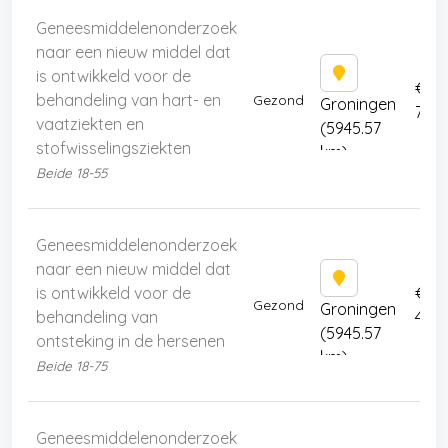
Geneesmiddelenonderzoek
naar een nieuw middel dat
is ontwikkeld voor de
€
behandeling van hart- en
Gezond
Groningen
7445
vaatziekten en
(5945.57
stofwisselingsziekten
km)
Beide 18-55
Geneesmiddelenonderzoek
naar een nieuw middel dat
is ontwikkeld voor de
€
Gezond
Groningen
behandeling van
4449
(5945.57
ontsteking in de hersenen
km)
Beide 18-75
Geneesmiddelenonderzoek