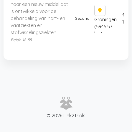
naar een nieuw middel dat
is ontwikkeld voor de
€
behandeling van hart- en
Gezond
Groningen
1731
vaatziekten en
(5945.57
stofwisselingsziekten
km)
Beide 18-55
© 2026 Link2Trials