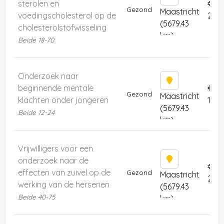
sterolen en
€
Gezond
Maastricht
voedingscholesterol op de
225
(5679.43
cholesterolstofwisseling
km)
Beide 18-70
Onderzoek naar
beginnende mentale
€
Gezond
Maastricht
klachten onder jongeren
100
(5679.43
Beide 12-24
km)
Vrijwilligers voor een
onderzoek naar de
€
effecten van zuivel op de
Gezond
Maastricht
250
werking van de hersenen
(5679.43
Beide 40-75
km)