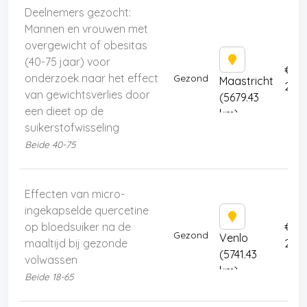
Deelnemers gezocht:
Mannen en vrouwen met
overgewicht of obesitas
(40-75 jaar) voor
€
onderzoek naar het effect
Gezond
Maastricht
250
van gewichtsverlies door
(5679.43
een dieet op de
km)
suikerstofwisseling
Beide 40-75
Effecten van micro-
ingekapselde quercetine
op bloedsuiker na de
€
Gezond
Venlo
maaltijd bij gezonde
200
(5741.43
volwassen
km)
Beide 18-65