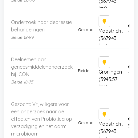
(5679.43
km)
Onderzoek naar depressie
€
behandelingen
Gezond
Maastricht
160
Beide 18-99
(5679.43
km)
Deelnemen aan
geneesmiddelenonderzoek
€
Beide
Groningen
bij ICON
1649
(5945.57
Beide 18-75
km)
Gezocht: Vrijwilligers voor
een onderzoek naar de
effecten van Probiotica op
€
Gezond
Maastricht
verzadiging en het darm
300
(5679.43
microbioom