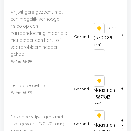
Vrijwilligers gezocht met
een mogelijk verhoogd
risico op een
Born
hartaandoening, maar die
Gezond
(5700.89
niet eerder een hart- of
km)
vaatprobleem hebben
gehad.
Beide 18-99
Almere
(5843 km)
Let op de details!
€ 25
Gezond
Maastricht
Beide 16-35
(5679.43
km)
Gezonde vrijwilligers met
€
overgewicht (20-70 jaar)
Gezond
Maastricht
500
Beide 20-70