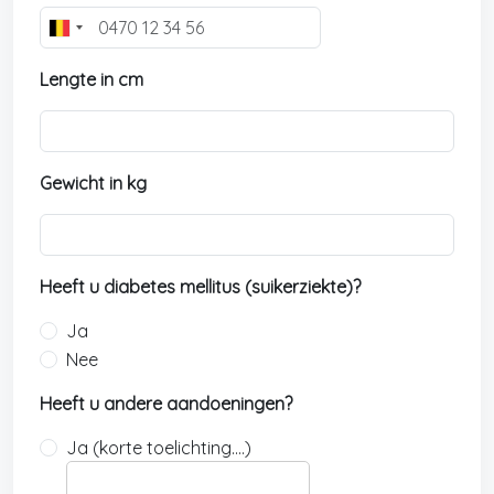
B
e
Lengte in cm
l
g
i
u
Gewicht in kg
m
+
3
2
Heeft u diabetes mellitus (suikerziekte)?
Ja
Nee
Heeft u andere aandoeningen?
Ja (korte toelichting….)