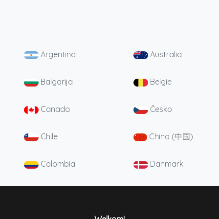
Argentina
Australia
Balgarija
België
Canada
Česko
Chile
China (中国)
Colombia
Danmark
Deutschland
England
España
France