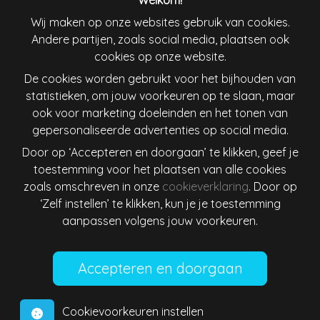
Welkom!
Wij maken op onze websites gebruik van cookies.
Andere partijen, zoals social media, plaatsen ook
Ireland
Italiana
cookies op onze website.
De cookies worden gebruikt voor het bijhouden van
Lietuva
Magyarország
statistieken, om jouw voorkeuren op te slaan, maar
ook voor marketing doeleinden en het tonen van
Nederland
New Zealand
gepersonaliseerde advertenties op social media.
Door op ‘Accepteren en doorgaan’ te klikken, geef je
Österreich
Polska
toestemming voor het plaatsen van alle cookies
zoals omschreven in onze
cookieverklaring
. Door op
Schweiz
Singapore
‘Zelf instellen’ te klikken, kun je je toestemming
aanpassen volgens jouw voorkeuren.
Slovenija
Slovensko
Suomi
Sverige
Cookievoorkeuren instellen
United States
Israel