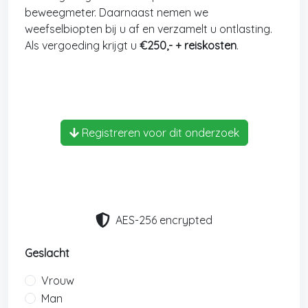
beweegmeter. Daarnaast nemen we
weefselbiopten bij u af en verzamelt u ontlasting.
Als vergoeding krijgt u
€250,- + reiskosten
.
Registreren voor dit onderzoek
AES-256 encrypted
Geslacht
Vrouw
Man