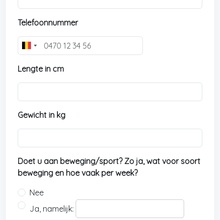
Telefoonnummer
B
e
Lengte in cm
l
g
i
u
Gewicht in kg
m
+
3
2
Doet u aan beweging/sport? Zo ja, wat voor soort
beweging en hoe vaak per week?
Nee
Ja, namelijk: