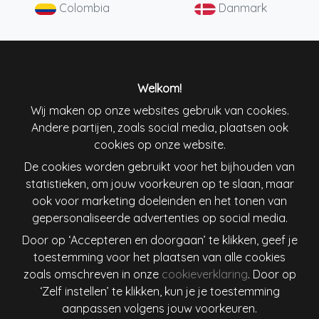
Colombia
Danmark
Deutschland
England
España
France
Welkom!
Wij maken op onze websites gebruik van cookies.
Ireland
Italiana
Andere partijen, zoals social media, plaatsen ook
cookies op onze website.
De cookies worden gebruikt voor het bijhouden van
Lietuva
Magyarország
statistieken, om jouw voorkeuren op te slaan, maar
ook voor marketing doeleinden en het tonen van
Nederland
New Zealand
gepersonaliseerde advertenties op social media.
Door op ‘Accepteren en doorgaan’ te klikken, geef je
Österreich
Polska
toestemming voor het plaatsen van alle cookies
zoals omschreven in onze
cookieverklaring
. Door op
Schweiz
Singapore
‘Zelf instellen’ te klikken, kun je je toestemming
aanpassen volgens jouw voorkeuren.