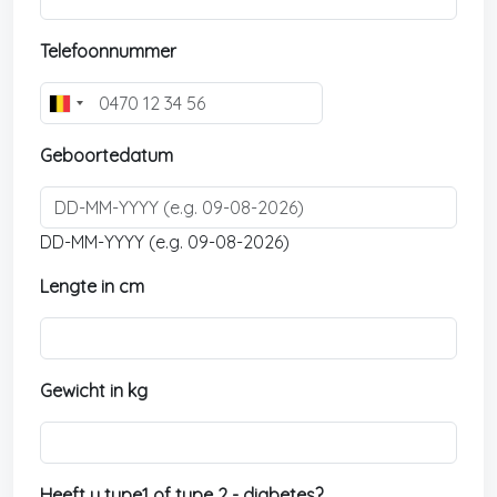
Telefoonnummer
B
e
Geboortedatum
l
g
i
u
DD-MM-YYYY (e.g. 09-08-2026)
m
Lengte in cm
+
3
2
Gewicht in kg
Heeft u type1 of type 2 - diabetes?