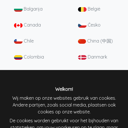
Balgarija
België
Canada
Česko
Chile
China (中国)
Colombia
Danmark
Deutschland
England
España
France
Welkom!
Wij maken op onze websites gebruik van cookies.
Andere partijen, zoals social media, plaatsen ook
Ireland
Italiana
cookies op onze website.
De cookies worden gebruikt voor het bijhouden van
Lietuva
Magyarország
statistieken, om jouw voorkeuren op te slaan, maar