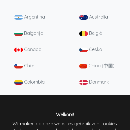
Argentina
Australia
Balgarija
België
Canada
Česko
Chile
China (中国)
Colombia
Danmark
Deutschland
England
España
France
Welkom!
Wij maken op onze websites gebruik van cookies.