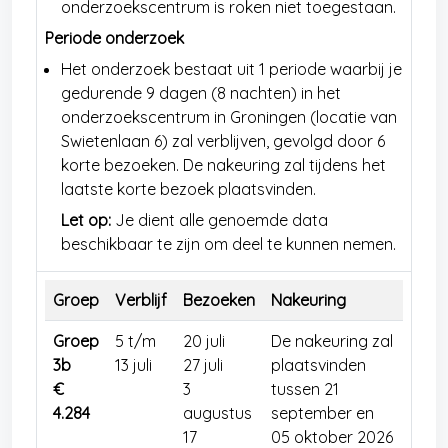
onderzoekscentrum is roken niet toegestaan.
Periode onderzoek
Het onderzoek bestaat uit 1 periode waarbij je
gedurende 9 dagen (8 nachten) in het
onderzoekscentrum in Groningen (locatie van
Swietenlaan 6) zal verblijven, gevolgd door 6
korte bezoeken. De nakeuring zal tijdens het
laatste korte bezoek plaatsvinden.
Let op:
Je dient alle genoemde data
beschikbaar te zijn om deel te kunnen nemen.
Groep
Verblijf
Bezoeken
Nakeuring
Groep
5 t/m
20 juli
De nakeuring zal
3b
13 juli
27 juli
plaatsvinden
€
3
tussen 21
4.284
augustus
september en
17
05 oktober 2026