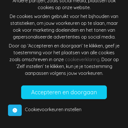
Andere partijen, zoals social media, plaatsen ook
Ireland
Italiana
cookies op onze website.
De cookies worden gebruikt voor het bijhouden van
Lietuva
Magyarország
statistieken, om jouw voorkeuren op te slaan, maar
ook voor marketing doeleinden en het tonen van
Nederland
New Zealand
gepersonaliseerde advertenties op social media.
Door op ‘Accepteren en doorgaan’ te klikken, geef je
Österreich
Polska
toestemming voor het plaatsen van alle cookies
zoals omschreven in onze
cookieverklaring
. Door op
Schweiz
Singapore
‘Zelf instellen’ te klikken, kun je je toestemming
aanpassen volgens jouw voorkeuren.
Slovenija
Slovensko
Suomi
Sverige
Cookievoorkeuren instellen
United States
Israel