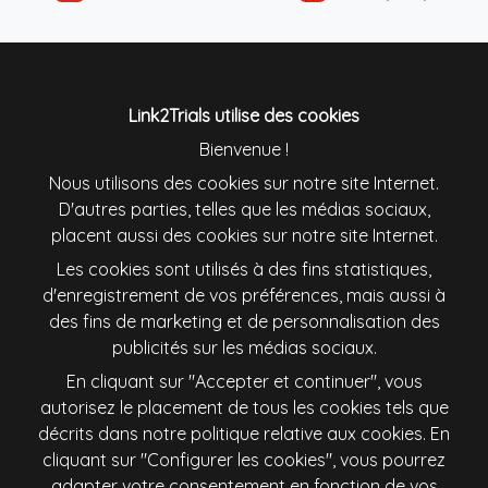
Colombia
Danmark
Deutschland
England
Link2Trials utilise des cookies
Bienvenue !
España
France
Nous utilisons des cookies sur notre site Internet.
D'autres parties, telles que les médias sociaux,
placent aussi des cookies sur notre site Internet.
Ireland
Italiana
Les cookies sont utilisés à des fins statistiques,
d'enregistrement de vos préférences, mais aussi à
Lietuva
Magyarország
des fins de marketing et de personnalisation des
publicités sur les médias sociaux.
Nederland
New Zealand
En cliquant sur "Accepter et continuer", vous
autorisez le placement de tous les cookies tels que
Österreich
Polska
décrits dans notre politique relative aux cookies. En
cliquant sur "Configurer les cookies", vous pourrez
Schweiz
Singapore
adapter votre consentement en fonction de vos