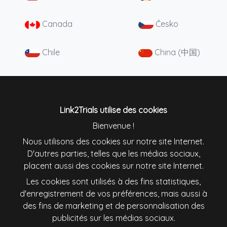
Canada
Česko
Chile
China (中国)
Colombia
Danmark
Deutschland
England
Link2Trials utilise des cookies
Bienvenue !
España
France
Nous utilisons des cookies sur notre site Internet.
D'autres parties, telles que les médias sociaux,
placent aussi des cookies sur notre site Internet.
Ireland
Italiana
Les cookies sont utilisés à des fins statistiques,
d'enregistrement de vos préférences, mais aussi à
Lietuva
Magyarország
des fins de marketing et de personnalisation des
publicités sur les médias sociaux.
Nederland
New Zealand