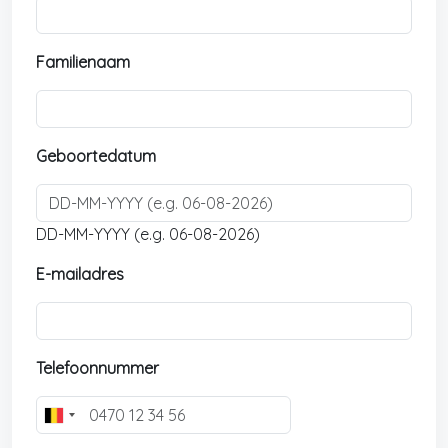
Familienaam
Geboortedatum
DD-MM-YYYY (e.g. 06-08-2026)
E-mailadres
Telefoonnummer
B
e