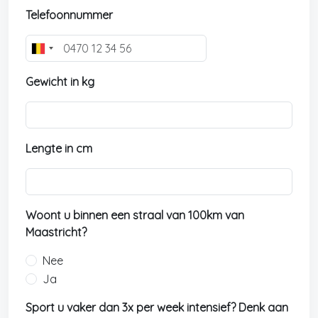
Telefoonnummer
B
e
Gewicht in kg
l
g
i
u
Lengte in cm
m
+
3
2
Woont u binnen een straal van 100km van
Maastricht?
Nee
Ja
Sport u vaker dan 3x per week intensief? Denk aan