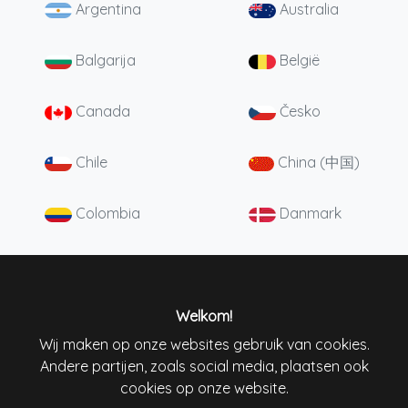
Argentina
Australia
Balgarija
België
Canada
Česko
Chile
China (中国)
Colombia
Danmark
Deutschland
England
España
France
Welkom!
Wij maken op onze websites gebruik van cookies.
Andere partijen, zoals social media, plaatsen ook
Ireland
Italiana
cookies op onze website.