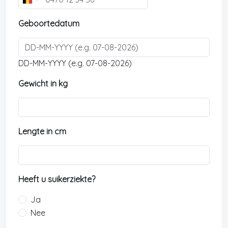
B
e
Geboortedatum
l
g
i
u
DD-MM-YYYY (e.g. 07-08-2026)
m
Gewicht in kg
+
3
2
Lengte in cm
Heeft u suikerziekte?
Ja
Nee