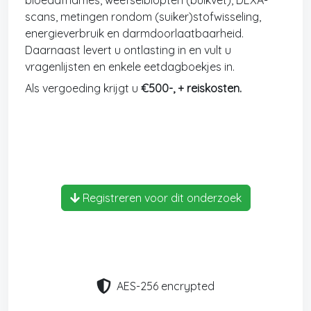
bloedafnames, weefselbiopten (buikvet), DEXA-
scans, metingen rondom (suiker)stofwisseling,
energieverbruik en darmdoorlaatbaarheid.
Daarnaast levert u ontlasting in en vult u
vragenlijsten en enkele eetdagboekjes in.
Als vergoeding krijgt u
€500-, + reiskosten.
Registreren voor dit onderzoek
AES-256 encrypted