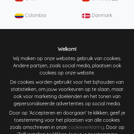
Colombia
Danmark
Deutschland
England
España
France
Welkom!
Wij maken op onze websites gebruik van cookies.
Andere partijen, zoals social media, plaatsen ook
Ireland
Italiana
cookies op onze website.
De cookies worden gebruikt voor het bijhouden van
Lietuva
Magyarország
statistieken, om jouw voorkeuren op te slaan, maar
ook voor marketing doeleinden en het tonen van
Nederland
New Zealand
gepersonaliseerde advertenties op social media.
Door op ‘Accepteren en doorgaan’ te klikken, geef je
Österreich
Polska
toestemming voor het plaatsen van alle cookies
zoals omschreven in onze
cookieverklaring
. Door op
Schweiz
Singapore