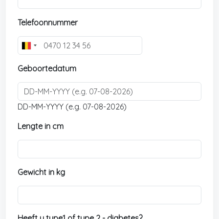
Telefoonnummer
B
e
Geboortedatum
l
g
i
u
DD-MM-YYYY (e.g. 07-08-2026)
m
Lengte in cm
+
3
2
Gewicht in kg
Heeft u type1 of type 2 - diabetes?