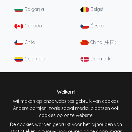
Balgarija
België
Canada
Česko
Chile
China (中国)
Colombia
Danmark
Deutschland
England
España
France
Welkom!
Wij maken op onze websites gebruik van cookies.
Andere partijen, zoals social media, plaatsen ook
Ireland
Italiana
cookies op onze website.
De cookies worden gebruikt voor het bijhouden van
Lietuva
Magyarország
statistieken, om jouw voorkeuren op te slaan, maar