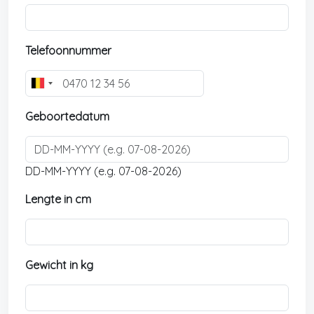
Telefoonnummer
B
e
Geboortedatum
l
g
i
u
DD-MM-YYYY (e.g. 07-08-2026)
m
Lengte in cm
+
3
2
Gewicht in kg