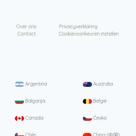
Over ons
Privacyverklaring
Contact
Cookievoorkeuren instellen
Argentina
Australia
Balgarija
België
Canada
Česko
Chile
China (中国)