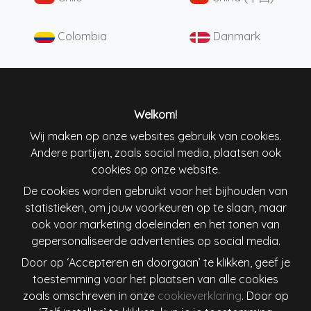
Colombia
Danmark
Deutschland
England
España
France
Welkom!
Wij maken op onze websites gebruik van cookies.
Andere partijen, zoals social media, plaatsen ook
Ireland
Italiana
cookies op onze website.
De cookies worden gebruikt voor het bijhouden van
Lietuva
Magyarország
statistieken, om jouw voorkeuren op te slaan, maar
ook voor marketing doeleinden en het tonen van
Nederland
New Zealand
gepersonaliseerde advertenties op social media.
Door op ‘Accepteren en doorgaan’ te klikken, geef je
Österreich
Polska
toestemming voor het plaatsen van alle cookies
zoals omschreven in onze
cookieverklaring
. Door op
Schweiz
Singapore