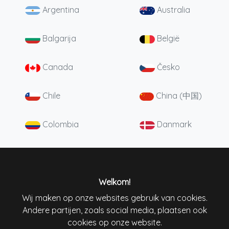
Argentina
Australia
Balgarija
België
Canada
Česko
Chile
China (中国)
Colombia
Danmark
Deutschland
England
España
France
Welkom!
Wij maken op onze websites gebruik van cookies.
Andere partijen, zoals social media, plaatsen ook
Ireland
Italiana
cookies op onze website.