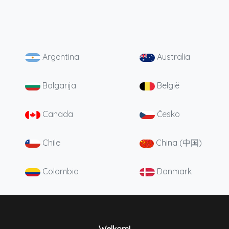
Argentina
Australia
Balgarija
België
Canada
Česko
Chile
China (中国)
Colombia
Danmark
Deutschland
England
España
France