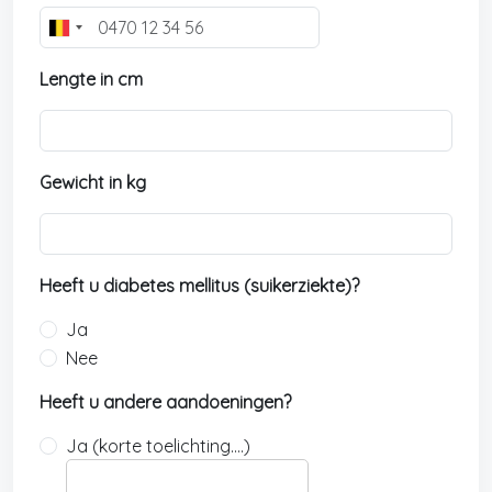
B
e
Lengte in cm
l
g
i
u
Gewicht in kg
m
+
3
2
Heeft u diabetes mellitus (suikerziekte)?
Ja
Nee
Heeft u andere aandoeningen?
Ja (korte toelichting….)