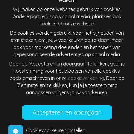
Welkom!
Wij maken op onze websites gebruik van cookies.
Andere partijen, zoals social media, plaatsen ook
Ireland
Italiana
cookies op onze website.
De cookies worden gebruikt voor het bijhouden van
Lietuva
Magyarország
statistieken, om jouw voorkeuren op te slaan, maar
ook voor marketing doeleinden en het tonen van
Nederland
New Zealand
gepersonaliseerde advertenties op social media.
Door op ‘Accepteren en doorgaan’ te klikken, geef je
Österreich
Polska
toestemming voor het plaatsen van alle cookies
zoals omschreven in onze
cookieverklaring
. Door op
Schweiz
Singapore
‘Zelf instellen’ te klikken, kun je je toestemming
aanpassen volgens jouw voorkeuren.
Slovenija
Slovensko
Suomi
Sverige
Cookievoorkeuren instellen
United States
Israel