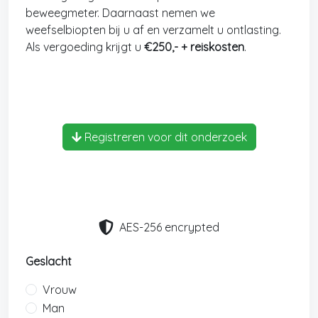
beweegmeter. Daarnaast nemen we
weefselbiopten bij u af en verzamelt u ontlasting.
Als vergoeding krijgt u
€250,- + reiskosten
.
Registreren voor dit onderzoek
AES-256 encrypted
Geslacht
Vrouw
Man