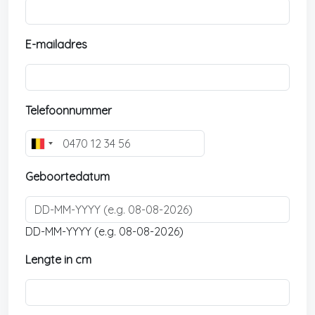
E-mailadres
Telefoonnummer
B
e
Geboortedatum
l
g
i
u
DD-MM-YYYY (e.g. 08-08-2026)
m
Lengte in cm
+
3
2