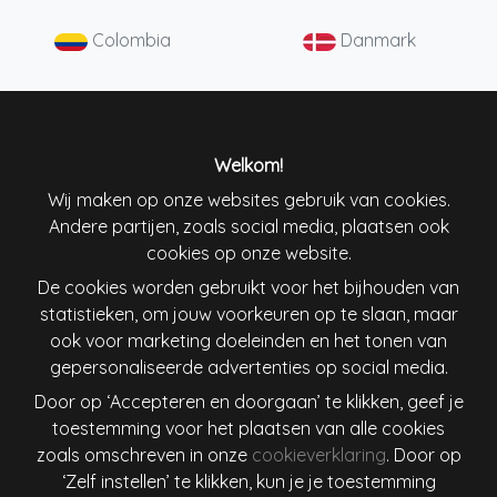
Colombia
Danmark
Deutschland
England
España
France
Welkom!
Wij maken op onze websites gebruik van cookies.
Andere partijen, zoals social media, plaatsen ook
Ireland
Italiana
cookies op onze website.
De cookies worden gebruikt voor het bijhouden van
Lietuva
Magyarország
statistieken, om jouw voorkeuren op te slaan, maar
ook voor marketing doeleinden en het tonen van
Nederland
New Zealand
gepersonaliseerde advertenties op social media.
Door op ‘Accepteren en doorgaan’ te klikken, geef je
Österreich
Polska
toestemming voor het plaatsen van alle cookies
zoals omschreven in onze
cookieverklaring
. Door op
Schweiz
Singapore
‘Zelf instellen’ te klikken, kun je je toestemming