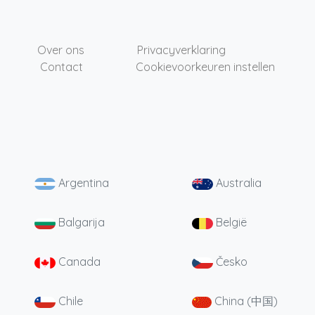
Over ons
Privacyverklaring
Contact
Cookievoorkeuren instellen
Argentina
Australia
Balgarija
België
Canada
Česko
Chile
China (中国)