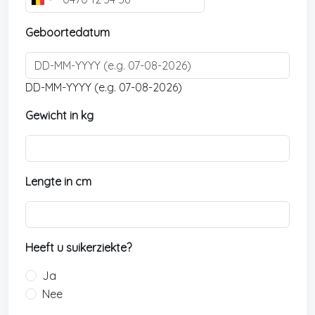
B
e
Geboortedatum
l
g
i
u
DD-MM-YYYY (e.g. 07-08-2026)
m
Gewicht in kg
+
3
2
Lengte in cm
Heeft u suikerziekte?
Ja
Nee