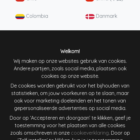
Colombia
Danmark
Deutschland
England
España
France
Welkom!
Wij maken op onze websites gebruik van cookies.
Andere partijen, zoals social media, plaatsen ook
Ireland
Italiana
cookies op onze website.
De cookies worden gebruikt voor het bijhouden van
Lietuva
Magyarország
statistieken, om jouw voorkeuren op te slaan, maar
ook voor marketing doeleinden en het tonen van
Nederland
New Zealand
gepersonaliseerde advertenties op social media.
Door op ‘Accepteren en doorgaan’ te klikken, geef je
Österreich
Polska
toestemming voor het plaatsen van alle cookies
zoals omschreven in onze
cookieverklaring
. Door op
Schweiz
Singapore