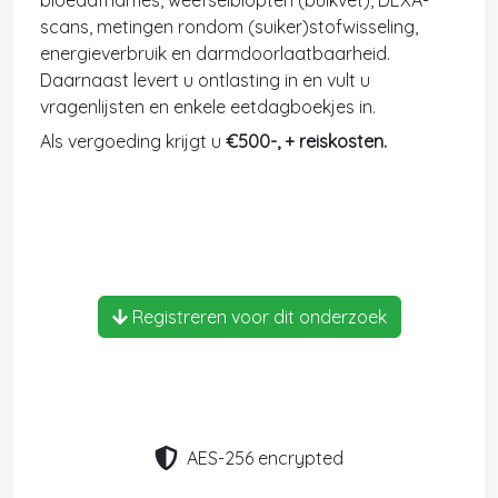
bloedafnames, weefselbiopten (buikvet), DEXA-
scans, metingen rondom (suiker)stofwisseling,
energieverbruik en darmdoorlaatbaarheid.
Daarnaast levert u ontlasting in en vult u
vragenlijsten en enkele eetdagboekjes in.
Als vergoeding krijgt u
€500-, + reiskosten.
Registreren voor dit onderzoek
AES-256 encrypted