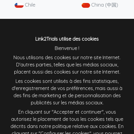
Chile
China (中国)
Colombia
Danmark
Deutschland
England
Link2Trials utilise des cookies
Bienvenue !
España
France
Nous utilisons des cookies sur notre site Internet.
D'autres parties, telles que les médias sociaux,
placent aussi des cookies sur notre site Internet.
Ireland
Italiana
Les cookies sont utilisés à des fins statistiques,
d'enregistrement de vos préférences, mais aussi à
Lietuva
Magyarország
des fins de marketing et de personnalisation des
publicités sur les médias sociaux.
Nederland
New Zealand
En cliquant sur "Accepter et continuer", vous
autorisez le placement de tous les cookies tels que
Österreich
Polska
décrits dans notre politique relative aux cookies. En
cliquant sur "Configurer les cookies", vous pourrez