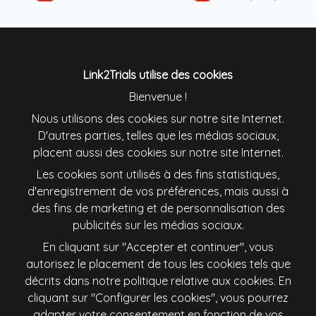
Colombia
Danmark
Deutschland
England
Link2Trials utilise des cookies
Bienvenue !
España
France
Nous utilisons des cookies sur notre site Internet.
D'autres parties, telles que les médias sociaux,
placent aussi des cookies sur notre site Internet.
Ireland
Italiana
Les cookies sont utilisés à des fins statistiques,
d'enregistrement de vos préférences, mais aussi à
Lietuva
Magyarország
des fins de marketing et de personnalisation des
publicités sur les médias sociaux.
Nederland
New Zealand
En cliquant sur "Accepter et continuer", vous
autorisez le placement de tous les cookies tels que
Österreich
Polska
décrits dans notre politique relative aux cookies. En
cliquant sur "Configurer les cookies", vous pourrez
Schweiz
Singapore
adapter votre consentement en fonction de vos