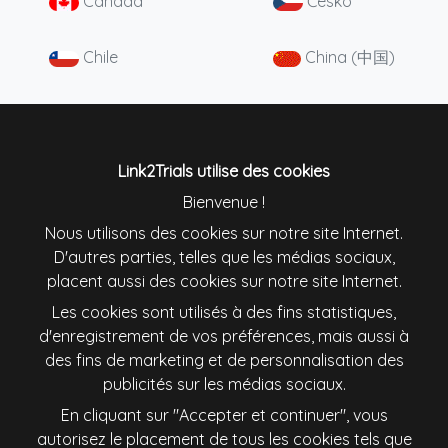
Canada
Česko
Chile
China (中国)
Colombia
Danmark
Deutschland
England
Link2Trials utilise des cookies
Bienvenue !
España
France
Nous utilisons des cookies sur notre site Internet.
D'autres parties, telles que les médias sociaux,
placent aussi des cookies sur notre site Internet.
Ireland
Italiana
Les cookies sont utilisés à des fins statistiques,
d'enregistrement de vos préférences, mais aussi à
Lietuva
Magyarország
des fins de marketing et de personnalisation des
publicités sur les médias sociaux.
Nederland
New Zealand
En cliquant sur "Accepter et continuer", vous
autorisez le placement de tous les cookies tels que