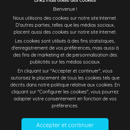
Link2Trials utilise des cookies
Bienvenue !
España
France
Nous utilisons des cookies sur notre site Internet.
D'autres parties, telles que les médias sociaux,
placent aussi des cookies sur notre site Internet.
Ireland
Italiana
Les cookies sont utilisés à des fins statistiques,
d'enregistrement de vos préférences, mais aussi à
Lietuva
Magyarország
des fins de marketing et de personnalisation des
publicités sur les médias sociaux.
Nederland
New Zealand
En cliquant sur "Accepter et continuer", vous
autorisez le placement de tous les cookies tels que
Österreich
Polska
décrits dans notre politique relative aux cookies. En
cliquant sur "Configurer les cookies", vous pourrez
Schweiz
Singapore
adapter votre consentement en fonction de vos
préférences.
Slovenija
Slovensko
Suomi
Sverige