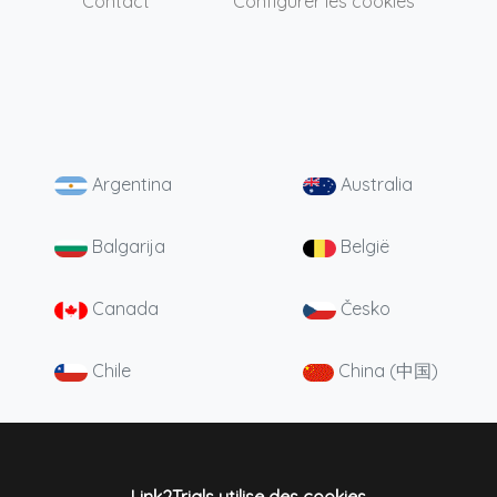
Contact
Configurer les cookies
Argentina
Australia
Balgarija
België
Canada
Česko
Chile
China (中国)
Colombia
Danmark
Deutschland
England